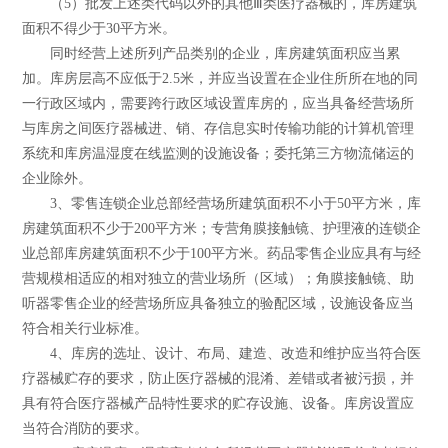
（5）批发上述类代码以外的其他Ⅲ类医疗器械的，库房建筑
面积不得少于30平方米。
同时经营上述所列产品类别的企业，库房建筑面积应当累
加。库房层高不应低于2.5米，并应当设置在企业住所所在地的同
一行政区域内，需要跨行政区域设置库房的，应当具备经营场所
与库房之间医疗器械进、销、存信息实时传输功能的计算机管理
系统和库房温湿度在线监测的设施设备；委托第三方物流储运的
企业除外。
3、零售连锁企业总部经营场所建筑面积不小于50平方米，库
房建筑面积不少于200平方米；专营角膜接触镜、护理液的连锁企
业总部库房建筑面积不少于100平方米。药品零售企业应具有与经
营规模相适应的相对独立的营业场所（区域）；角膜接触镜、助
听器零售企业的经营场所应具备独立的验配区域，设施设备应当
符合相关行业标准。
4、库房的选址、设计、布局、建造、改造和维护应当符合医
疗器械贮存的要求，防止医疗器械的混淆、差错或者被污损，并
具有符合医疗器械产品特性要求的贮存设施、设备。库房设置应
当符合消防的要求。