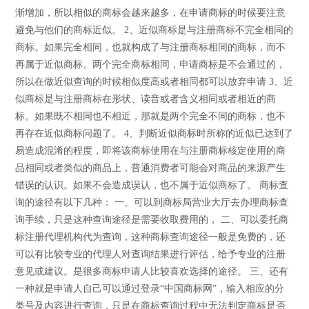
渐增加，所以相似的商标会越来越多，在申请商标的时候要注意
避免与他们的商标近似。 2、近似商标是与注册商标不完全相同的
商标。如果完全相同，也就构成了与注册商标相同的商标，而不
再属于近似商标。两个完全商标相同，申请商标是不会通过的，
所以在做近似查询的时候相似度高或者相同都可以放弃申请 3、近
似商标是与注册商标在形状、读音或者含义相同或者相近的商
标。如果既不相同也不相近，那就是两个完全不同的商标，也不
再存在近似商标问题了。 4、判断近似商标时所称的近似已达到了
易造成混淆的程度，即将该商标使用在与注册商标核定使用的商
品相同或者类似的商品上，普通消费者可能会对商品的来源产生
错误的认识。如果不会造成误认，也不属于近似商标了。 商标查
询的途径有以下几种： 一、可以到商标局营业大厅去办理商标查
询手续，只是这种查询途径是需要收取费用的， 二、可以委托商
标注册代理机构代为查询，这种商标查询途径一般是免费的，还
可以有比较专业的代理人对查询结果进行评估，给予专业的注册
意见或建议。是很多商标申请人比较喜欢选择的途径。 三、还有
一种就是申请人自己可以通过登录“中国商标网”，输入相应的分
类号及内容进行查询，只是在商标查询过程中无法判定商标是否